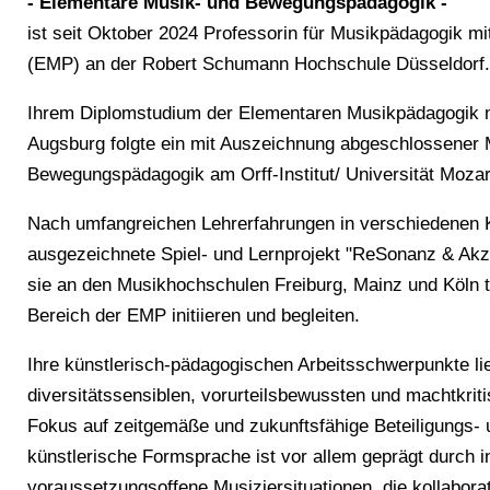
- Elementare Musik- und Bewegungspädagogik -
ist seit Oktober 2024 Professorin für Musikpädagogik 
(EMP) an der Robert Schumann Hochschule Düsseldorf
Ihrem Diplomstudium der Elementaren Musikpädagogik m
Augsburg folgte ein mit Auszeichnung abgeschlossener M
Bewegungspädagogik am Orff-Institut/ Universität Moza
Nach umfangreichen Lehrerfahrungen in verschiedenen K
ausgezeichnete Spiel- und Lernprojekt "ReSonanz & Akz
sie an den Musikhochschulen Freiburg, Mainz und Köln t
Bereich der EMP initiieren und begleiten.
Ihre künstlerisch-pädagogischen Arbeitsschwerpunkte lie
diversitätssensiblen, vorurteilsbewussten und machtkri
Fokus auf zeitgemäße und zukunftsfähige Beteiligungs- 
künstlerische Formsprache ist vor allem geprägt durch i
voraussetzungsoffene Musiziersituationen, die kollabora