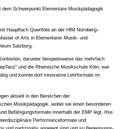
mit dem Schwerpunkt Elementare Musikpädagogik
.
it Hauptfach Querflöte an der HfM Nürnberg–
aster of Arts in Elementarer Musik- und
rteum Salzburg.
ontexten, darunter beispielsweise das mehrfach
epTanz" und die Rheinische Musikschule Köln, war
ätig und konnte dort innovative Lehrformate im
gen aktuell in den Bereichen der
tischen Musikpädagogik, wobei sie einen besonderen
und Befähigungsformate innerhalb der EMP legt. Ihre
nterdisziplinäre Performanceformate und
tiv und partizipativ angelegt sind und so Begegnungs-