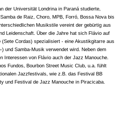
 der Universität Londrina in Paraná studierte,
on Samba de Raiz, Choro, MPB, Forró, Bossa Nova bis
erschiedlichen Musikstile vereint der gebürtig aus
d Leidenschaft. Über die Jahre hat sich Flávio auf
e (Sete Cordas) spezialisiert - eine Akustikgitarre aus
nho-) und Samba-Musik verwendet wird. Neben dem
en Interessen von Flávio auch der Jazz Manouche.
s Fundos, Bourbon Street Music Club, u.a. fühlt
ionalen Jazzfestivals, wie z.B. das Festival BB
ty und Festival de Jazz Manouche in Piracicaba.