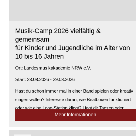
Musik-Camp 2026 vielfältig &
gemeinsam
für Kinder und Jugendliche im Alter von
10 bis 16 Jahren
Ort:
Landesmusikakademie NRW e.V.
Start: 23.08.2026 - 29.08.2026
Hast du schon immer mal in einer Band spielen oder kreativ
singen wollen? Interesse daran, wie Beatboxen funktioniert
oder wie eine Loop-Station klingt? Liegt dir Tanzen oder
Mehr Informationen
Body-Percussion? Möchtest du Rhythmen aus
verschiedenen Kulturen erleben – ...