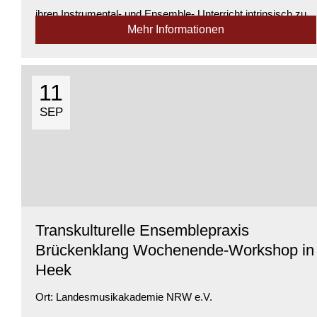
ihren Instrumental- und Ensemble- Unterricht intrinsisch zu
Mehr Informationen
motivieren, wie sie vom Zählen zum Erzählen kommen, das
erleben wir in diesem P...
Verfügbarkeit:
Genügend Plätze verfügbar
11
SEP
Transkulturelle Ensemblepraxis
Brückenklang Wochenende-Workshop in
Heek
Ort:
Landesmusikakademie NRW e.V.