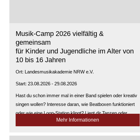
Musik-Camp 2026 vielfältig &
gemeinsam
für Kinder und Jugendliche im Alter von
10 bis 16 Jahren
Ort:
Landesmusikakademie NRW e.V.
Start: 23.08.2026 - 29.08.2026
Hast du schon immer mal in einer Band spielen oder kreativ
singen wollen? Interesse daran, wie Beatboxen funktioniert
oder wie eine Loop-Station klingt? Liegt dir Tanzen oder
Mehr Informationen
Body-Percussion? Möchtest du Rhythmen aus
verschiedenen Kulturen erleben – ...