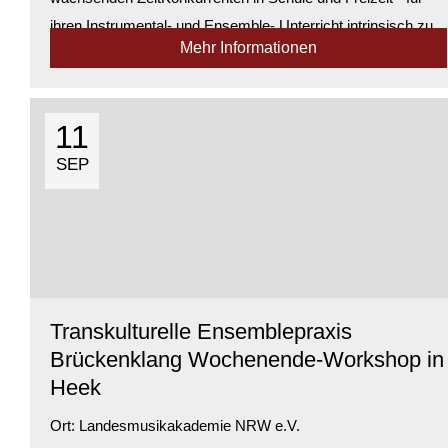
ihren Instrumental- und Ensemble- Unterricht intrinsisch zu
Mehr Informationen
motivieren, wie sie vom Zählen zum Erzählen kommen, das
erleben wir in diesem P...
Verfügbarkeit:
Genügend Plätze verfügbar
11
SEP
Transkulturelle Ensemblepraxis
Brückenklang Wochenende-Workshop in
Heek
Ort:
Landesmusikakademie NRW e.V.